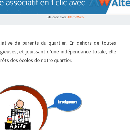
Site créé avec
AlternaWeb
A
C
tiative de parents du quartier. En dehors de toutes
C
igieuses, et jouissant d’une indépendance totale, elle
U
rêts des écoles de notre quartier.
E
I
L