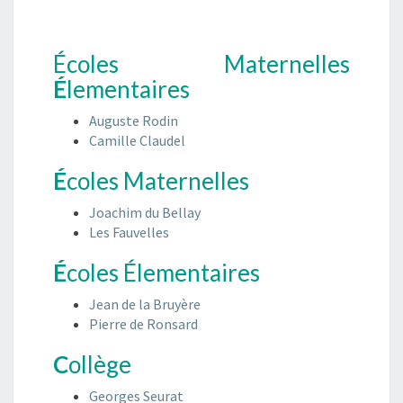
A
B
L
Écoles Maternelles
I
É
lementaires
S
S
Auguste Rodin
E
Camille Claudel
M
E
É
coles Maternelles
N
T
Joachim du Bellay
S
Les Fauvelles
É
coles Élementaires
Jean de la Bruyère
Pierre de Ronsard
C
ollège
Georges Seurat